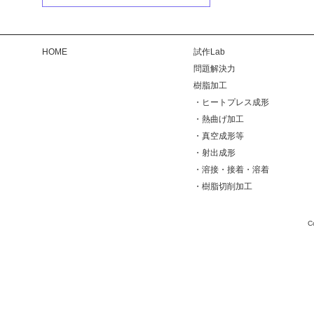
HOME
試作Lab
問題解決力
樹脂加工
・
ヒートプレス成形
・
熱曲げ加工
・
真空成形等
・
射出成形
・
溶接・接着・溶着
・
樹脂切削加工
C