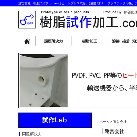
運営会社 | 樹脂試作加工.comはヒートプレス成形、熱曲げ加工、プラスチック溶接
ホーム
> 運営会社
運営会社
問題解決力